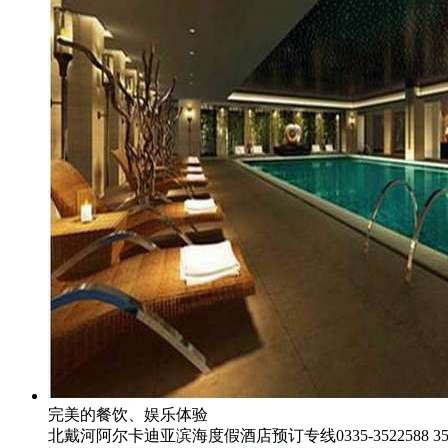
完美的餐饮、娱乐体验
北戴河阿尔卡迪亚滨海度假酒店预订专线0335-3522588 352