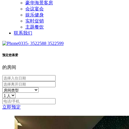
豪华海景客房
会议宴会
娱乐健身
实时促销
主题餐饮
联系我们
0335- 3522588 3522599
预定您喜爱
的房间
立即预定