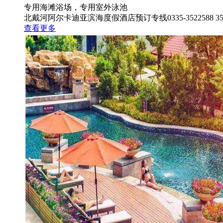
专用海滩浴场，专用室外泳池
北戴河阿尔卡迪亚滨海度假酒店预订专线0335-3522588 352
查看更多