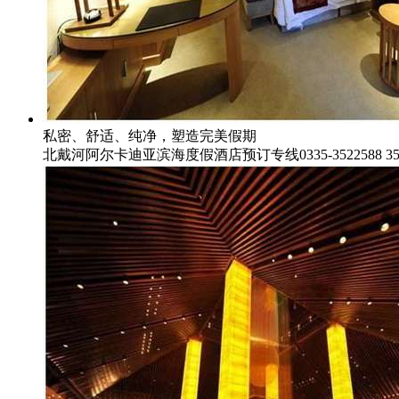
私密、舒适、纯净，塑造完美假期
北戴河阿尔卡迪亚滨海度假酒店预订专线0335-3522588 352